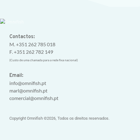
Contactos:
M. +351 262 785 018
F. +351 262 782 149
(Custo de uma chamada para a rede fixa nacional)
Email:
info@omnifish.pt
marl@omnifish.pt
comercial@omnifish.pt
Copyright Omnifish ©2026, Todos os direitos reservados.