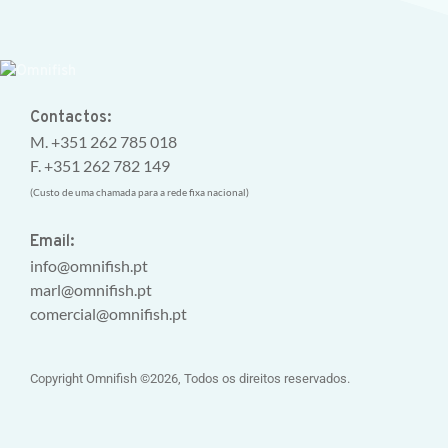
Contactos:
M. +351 262 785 018
F. +351 262 782 149
(Custo de uma chamada para a rede fixa nacional)
Email:
info@omnifish.pt
marl@omnifish.pt
comercial@omnifish.pt
Copyright Omnifish ©2026, Todos os direitos reservados.