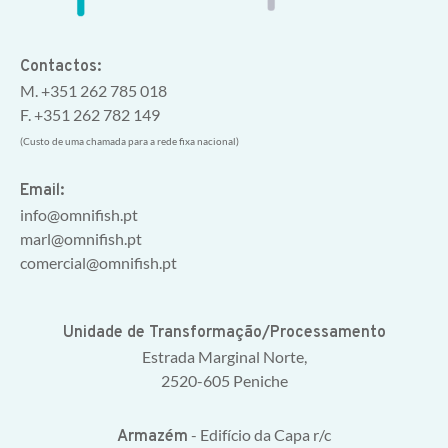
Contactos:
M. +351 262 785 018
F. +351 262 782 149
(Custo de uma chamada para a rede fixa nacional)
Email:
info@omnifish.pt
marl@omnifish.pt
comercial@omnifish.pt
Unidade de Transformação/Processamento
Estrada Marginal Norte,
2520-605 Peniche
- Edifício da Capa r/c
Armazém