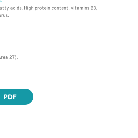
s
fatty acids. High protein content, vitamins B3,
orus.
Area 27).