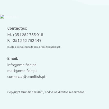
Contactos:
M. +351 262 785 018
F. +351 262 782 149
(Custo de uma chamada para a rede fixa nacional)
Email:
info@omnifish.pt
marl@omnifish.pt
comercial@omnifish.pt
Copyright Omnifish ©2026, Todos os direitos reservados.