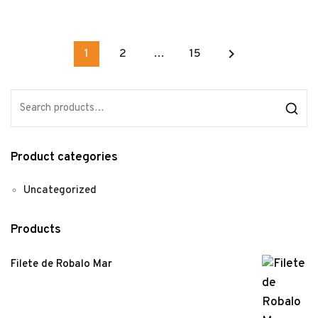
keyboard_arrow_right
1
2
…
15
Product categories
Uncategorized
Products
Filete de Robalo Mar